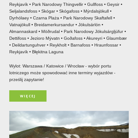
Reykjavík • Park Narodowy Thingvellir • Gullfoss • Geysir •
Seljalandsfoss • Skógar • Skógafoss • Mýrdalsjökull •
Dyrhólaey • Czarna Plaża • Park Narodowy Skaftafell •
Vatnajökull • Breidamerkursandur • Jökulsárlón •
Almannaskard • Möðrudal • Park Narodowy Jökulsárgljúfur •
Dettifoss • Jezioro Mývatn • Goðafoss • Akureyri • Glaumbær
• Deildartunguhver • Reykholt • Barnafoss • Hraunfossar •
Reykjavík • Błękitna Laguna
Wylot: Warszawa / Katowice / Wrocław - wybór portu
lotniczego może spowodować inne terminy wyjazdów -
prześlij zapytanie!
WIĘCEJ