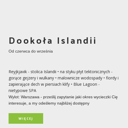
Dookoła Islandii
Od czerwca do września
Reyjkjavik - stolica Islandii • na styku płyt tektonicznych -
gorące gejzery i wulkany • malownicze wodospady • fiordy i
zapierające dech w piersiach klify • Blue Lagoon -
nietypowe SPA
Wylot: Warszawa - prześlij zapytanie jaki okres wycieczki Cię
interesuje, a my odeślemy najbliżej dostępny
WIĘCEJ